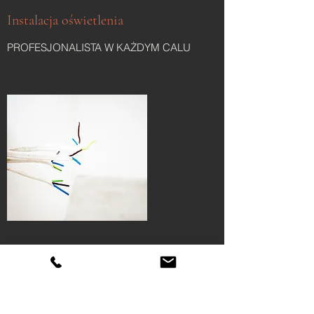
Instalacja oświetlenia
PROFESJONALISTA W KAŻDYM CALU
Naprawa gniazdek
PROFESJONALIZM I PUNKTUALNOŚĆ